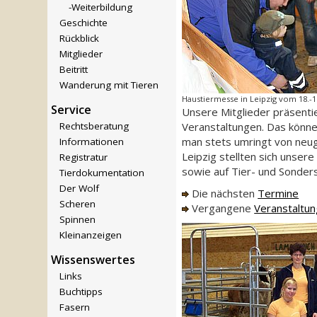
-Weiterbildung
Geschichte
Rückblick
Mitglieder
Beitritt
Wanderung mit Tieren
Haustiermesse in Leipzig vom 18.-
Service
Unsere Mitglieder präsentie
Rechtsberatung
Veranstaltungen. Das könne
man stets umringt von neug
Informationen
Leipzig stellten sich unse
Registratur
sowie auf Tier- und Sonder
Tierdokumentation
Der Wolf
Die nächsten
Termine
Scheren
Vergangene
Veranstaltu
Spinnen
Kleinanzeigen
Wissenswertes
Links
Buchtipps
Fasern